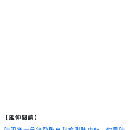
【延伸閱讀】
肺阻塞一分鐘登階自我檢測肺功能 你是肺