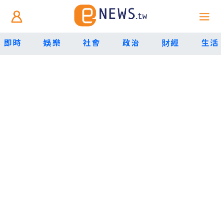
即時
娛樂
社會
政治
財經
生活