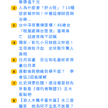
餐價值千元
人為什麼會「肝火旺」？10種
2
症狀報你知！中醫這樣辯證與
治療...
台中深夜驚傳墜樓！48歲女
3
「租屋處陽台墜落」當場身
亡 尪連夜南下認屍
獨家／彰化小兄妹癌父猝逝！
4
生母挨批冷血 女兒駁斥驚人
真相
日月談畫 百位知名藝術家齊
5
畫日月潭
運動後肩膀痛到舉不起？ 學
6
會這2招能緩解
比史詩更壯闊！還沒複習就先
7
來看看《復仇者聯盟3》五大
看點吧
【浪人木雕手番外篇】夫三度
8
離家 她為何不生氣不放棄？