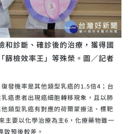
檢和診斷、確診後的治療，獲得國
「篩檢效率王」等殊榮。圖／記者
復發機率是其他類型乳癌的1.5倍4；台
性乳癌患者出現癌細胞轉移現象，且以肺
其他類型乳癌有對應的荷爾蒙療法、標靶
年來主要以化學治療為主6，化療藥物雖一
導致預後較差。