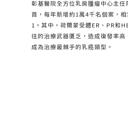
彰基醫院全方位乳房腫瘤中心主任
首，每年新增約1萬4千名個案，相
1。其中，荷爾蒙受體ER、PR和
往的治療武器匱乏，造成復發率高
成為治療最棘手的乳癌類型。