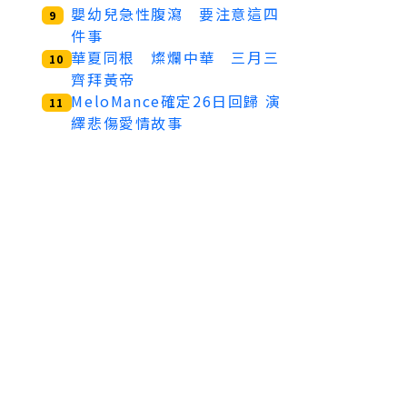
嬰幼兒急性腹瀉 要注意這四
9
件事
華夏同根 燦爛中華 三月三
10
齊拜黃帝
MeloMance確定26日回歸 演
11
繹悲傷愛情故事