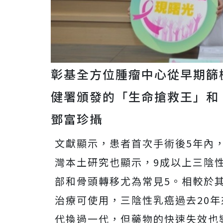
彰基全方位腫瘤中心從早期篩
健署頒發的「生命搶救王」和
鄧富珍攝
文獻顯示，患者首次手術後5年內，
灣本土研究也顯示，9成以上三陰
部和骨頭轉移尤為常見5。相較於
治療可使用，三陰性乳癌過去20
代換過一代，但藥物的快速失效也