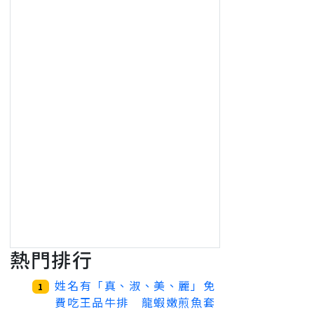
熱門排行
姓名有「真、淑、美、麗」免
1
費吃王品牛排 龍蝦嫩煎魚套