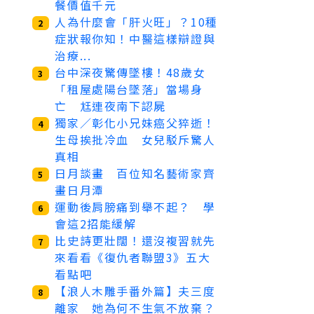
餐價值千元
人為什麼會「肝火旺」？10種
2
症狀報你知！中醫這樣辯證與
治療...
台中深夜驚傳墜樓！48歲女
3
「租屋處陽台墜落」當場身
亡 尪連夜南下認屍
獨家／彰化小兄妹癌父猝逝！
4
生母挨批冷血 女兒駁斥驚人
真相
日月談畫 百位知名藝術家齊
5
畫日月潭
運動後肩膀痛到舉不起？ 學
6
會這2招能緩解
比史詩更壯闊！還沒複習就先
7
來看看《復仇者聯盟3》五大
看點吧
【浪人木雕手番外篇】夫三度
8
離家 她為何不生氣不放棄？