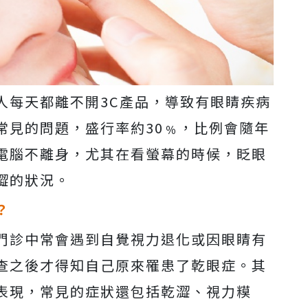
人每天都離不開3C產品，導致有眼睛疾病
常見的問題，盛行率約30﹪，比例會隨年
電腦不離身，尤其在看螢幕的時候，眨眼
澀的狀況。
？
門診中常會遇到自覺視力退化或因眼睛有
查之後才得知自己原來罹患了乾眼症。其
表現，常見的症狀還包括乾澀、視力糢