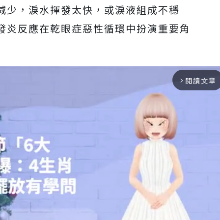
減少，淚水揮發太快，或淚液組成不穩
發炎反應在乾眼症惡性循環中扮演重要角
閱讀文章
arrow_forward_ios