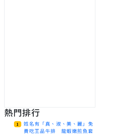
熱門排行
姓名有「真、淑、美、麗」免
1
費吃王品牛排 龍蝦嫩煎魚套