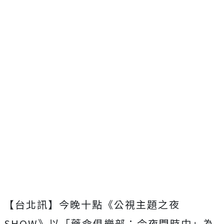
【台北訊】今晚十點《公視主題之夜
SHOW》以「藥命俱樂部：今夜問時中」為