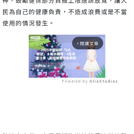
神，鼓勵健保部分負擔上限應該放寬，讓人
民為自己的健康負責，不造成浪費或是不當
使用的情況發生。
閱讀文章
arrow_forward_ios
Powered by 
GliaStudios
Mute