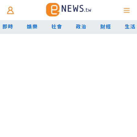
即時
娛樂
社會
政治
財經
生活