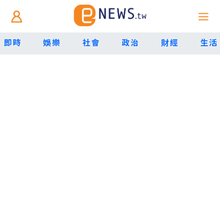
即時
娛樂
社會
政治
財經
生活