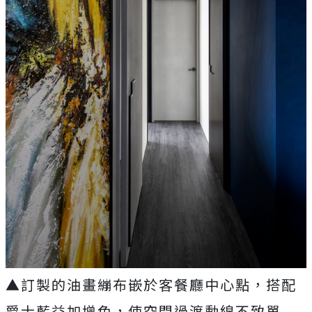
▲訂製的油畫繃布嵌於客餐廳中心點，搭配
爵士藍益加增色，使空間過渡動線不致單