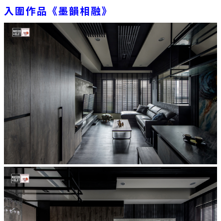
入圍作品《墨韻相融》