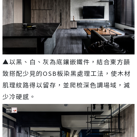
▲以黑、白、灰為底鑲嵌鐵件，結合東方韻
致搭配少見的OSB板染黑處理工法，使木材
肌理紋路得以留存，並爬梳深色調場域，減
少冷硬感。