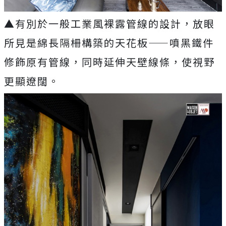
▲有別於一般工業風裸露管線的設計，放眼
所見是綿長隔柵構築的天花板——噴黑鐵件
修飾原有管線，同時延伸天壁線條，使視野
更顯遼闊。