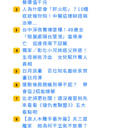
餐價值千元
人為什麼會「肝火旺」？10種
2
症狀報你知！中醫這樣辯證與
治療...
台中深夜驚傳墜樓！48歲女
3
「租屋處陽台墜落」當場身
亡 尪連夜南下認屍
獨家／彰化小兄妹癌父猝逝！
4
生母挨批冷血 女兒駁斥驚人
真相
日月談畫 百位知名藝術家齊
5
畫日月潭
運動後肩膀痛到舉不起？ 學
6
會這2招能緩解
比史詩更壯闊！還沒複習就先
7
來看看《復仇者聯盟3》五大
看點吧
【浪人木雕手番外篇】夫三度
8
離家 她為何不生氣不放棄？