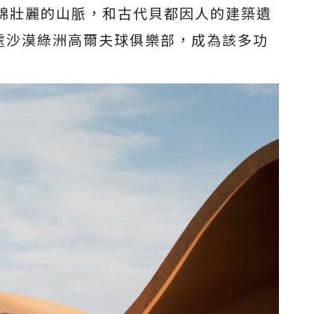
綿壯麗的山脈，和古代貝都因人的建築遺
的一處沙漠綠洲高爾夫球俱樂部，成為該多功