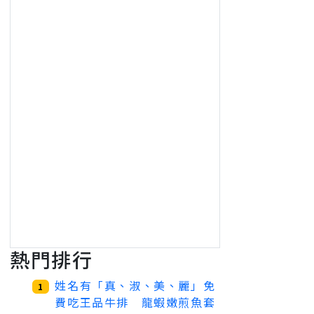
熱門排行
姓名有「真、淑、美、麗」免
1
費吃王品牛排 龍蝦嫩煎魚套