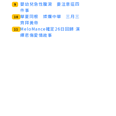
嬰幼兒急性腹瀉 要注意這四
9
件事
華夏同根 燦爛中華 三月三
10
齊拜黃帝
MeloMance確定26日回歸 演
11
繹悲傷愛情故事