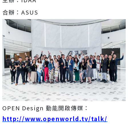
合辦：ASUS
OPEN Design 動能開啟傳媒：
http://www.openworld.tv/talk/