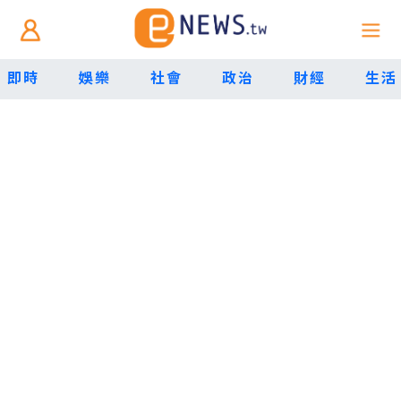
即時
娛樂
社會
政治
財經
生活