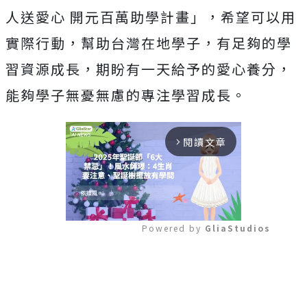
人送愛心 開元百萬助學計畫」，希望可以用
實際行動，幫助台灣在地學子，有足夠的學
習資源成長，期盼有一天給予的愛心養分，
能夠學子無憂無慮的專注學習成長。
閱讀文章
arrow_forward_ios
Powered by 
GliaStudios
Mute