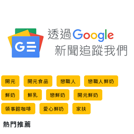
開元
開元食品
戀職人
戀職人鮮奶
鮮奶
鮮乳
戀鮮奶
開元鮮奶
領事館咖啡
愛心鮮奶
家扶
熱門推薦