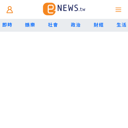
即時
娛樂
社會
政治
財經
生活