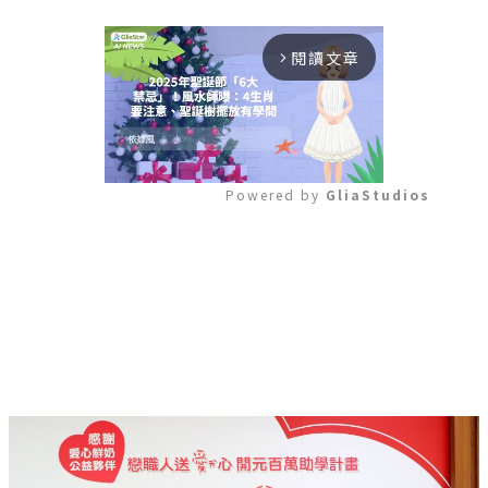
閱讀文章
arrow_forward_ios
Powered by 
GliaStudios
Mute