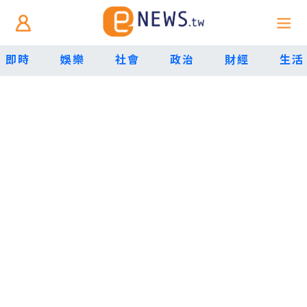
即時
娛樂
社會
政治
財經
生活