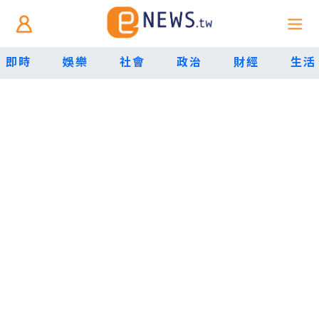
即時
娛樂
社會
政治
財經
生活