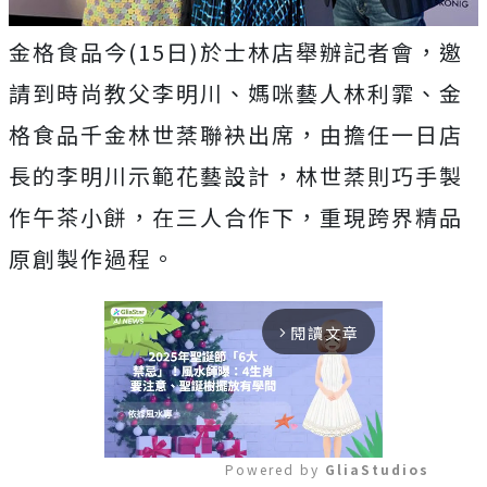
金格食品今(15日)於士林店舉辦記者會，邀
請到時尚教父李明川、媽咪藝人林利霏、金
格食品千金林世棻聯袂出席，由擔任一日店
長的李明川示範花藝設計，林世棻則巧手製
作午茶小餅，在三人合作下，重現跨界精品
原創製作過程。
閱讀文章
arrow_forward_ios
Powered by 
GliaStudios