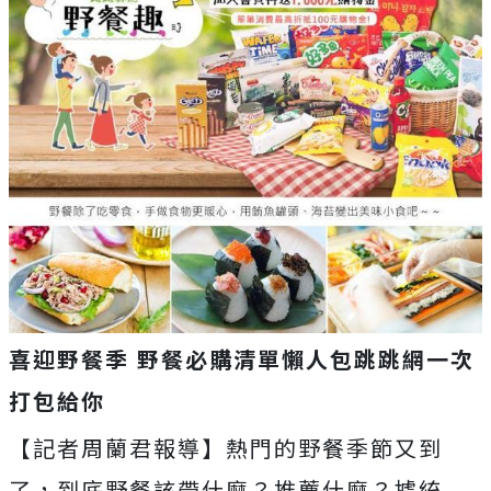
喜迎野餐季 野餐必購清單懶人包跳跳網一次
打包給你
【記者周蘭君報導】熱門的野餐季節又到
了，到底野餐該帶什麼？推薦什麼？據統