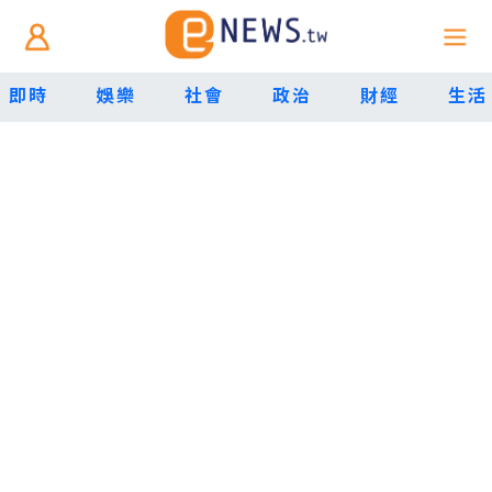
即時
娛樂
社會
政治
財經
生活