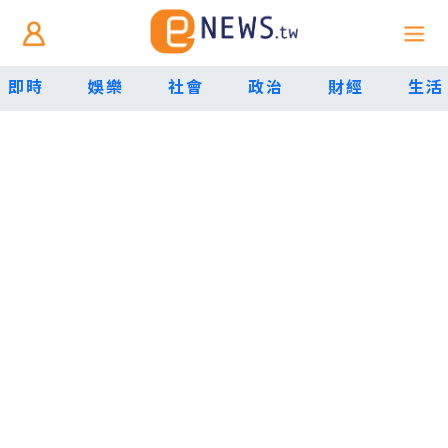
即時
娛樂
社會
政治
財經
生活