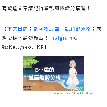
喜歡這文章請記得幫凱莉按讚分享喔！
【
本文出處
；
凱莉粉絲團
；
凱莉部落格
；未
經授權，請勿轉載！
Inst
gram
帳
號:KellyseoulKR】
Powered by 
GliaStudios
Mute