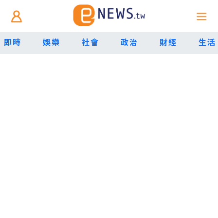
即時
娛樂
社會
政治
財經
生活