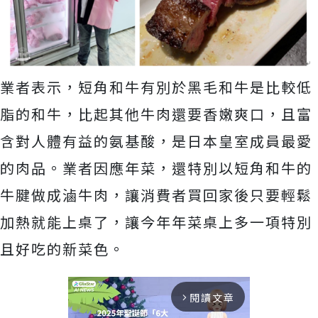
業者表示，短角和牛有別於黑毛和牛是比較低
脂的和牛，比起其他牛肉還要香嫩爽口，且富
含對人體有益的氨基酸，是日本皇室成員最愛
的肉品。業者因應年菜，還特別以短角和牛的
牛腱做成滷牛肉，讓消費者買回家後只要輕鬆
加熱就能上桌了，讓今年年菜桌上多一項特別
且好吃的新菜色。
閱讀文章
arrow_forward_ios