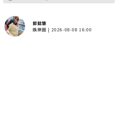
郭懿慧
娛樂圈
|
2026-08-08 16:00
木木體驗「台東博覽會」熱氣球展
區！沉浸式看美景 直呼像真的飛
上高空