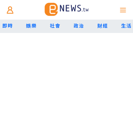
即時
娛樂
社會
政治
財經
生活