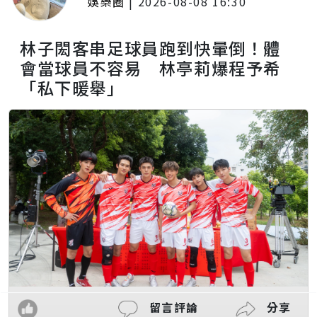
娛樂圈
|
2026-08-08 16:30
林子閎客串足球員跑到快暈倒！體
會當球員不容易 林亭莉爆程予希
「私下暖舉」
留言評論
分享