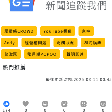
眾量級CROWD
YouTube頻道
家寧
Andy
經營權問題
財務狀況
群海娛樂
曾淑惠
秘月期POPOO
聲明影片
熱門推薦
最後更新時間:2025-03-21 00:45
174
0
0
0
0
0