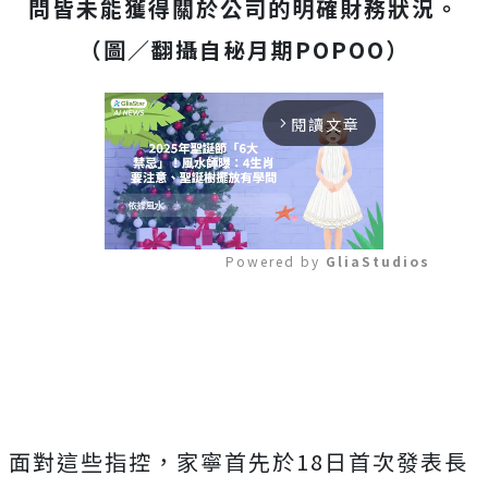
問皆未能獲得關於公司的明確財務狀況。
（圖／翻攝自秘月期POPOO）
閱讀文章
arrow_forward_ios
Powered by 
GliaStudios
Mute
面對這些指控，家寧首先於18日首次發表長