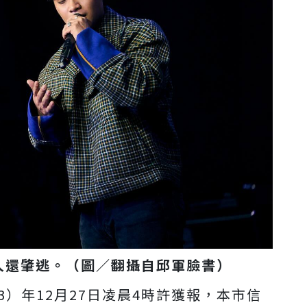
人還肇逃。（圖／翻攝自邱軍臉書）
3）年12月27日凌晨4時許獲報，本市信