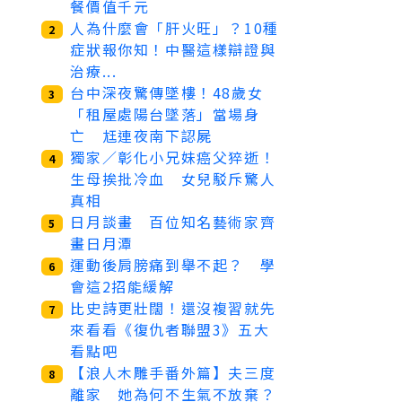
餐價值千元
人為什麼會「肝火旺」？10種
2
症狀報你知！中醫這樣辯證與
治療...
台中深夜驚傳墜樓！48歲女
3
「租屋處陽台墜落」當場身
亡 尪連夜南下認屍
獨家／彰化小兄妹癌父猝逝！
4
生母挨批冷血 女兒駁斥驚人
真相
日月談畫 百位知名藝術家齊
5
畫日月潭
運動後肩膀痛到舉不起？ 學
6
會這2招能緩解
比史詩更壯闊！還沒複習就先
7
來看看《復仇者聯盟3》五大
看點吧
【浪人木雕手番外篇】夫三度
8
離家 她為何不生氣不放棄？