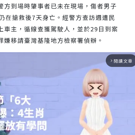
警方到場時肇事者已未在現場，傷者男子
機仍在搶救後7天身亡。經警方查訪週遭民
上車主，循線查獲駕駛人，並於29日到案
罪嫌移請臺灣基隆地方檢察署偵辦。
閱讀文章
arrow_forward_ios