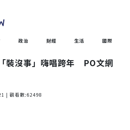
會
政治
財經
生活
國際
「裝沒事」嗨唱跨年 PO文網
21
| 觀看數:
62498