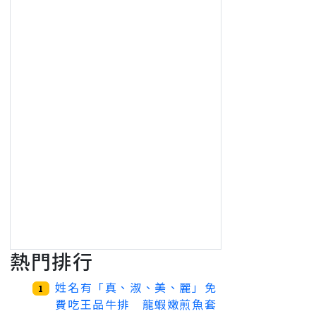
熱門排行
姓名有「真、淑、美、麗」免
1
費吃王品牛排 龍蝦嫩煎魚套