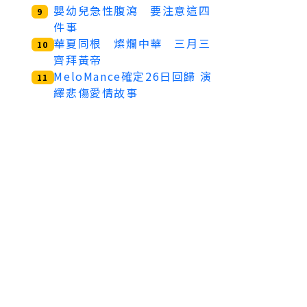
嬰幼兒急性腹瀉 要注意這四
9
件事
華夏同根 燦爛中華 三月三
10
齊拜黃帝
MeloMance確定26日回歸 演
11
繹悲傷愛情故事