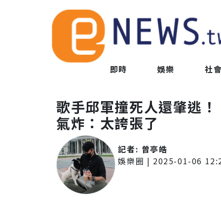
即時
娛樂
社
歌手邱軍撞死人還肇逃！
氣炸：太誇張了
記者:
曾亭皓
娛樂圈
|
2025-01-06 12: