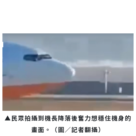
▲民眾拍攝到機長降落後奮力想穩住機身的
畫面。（圖／記者翻攝）