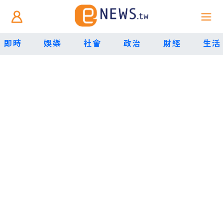
即時
娛樂
社會
政治
財經
生活