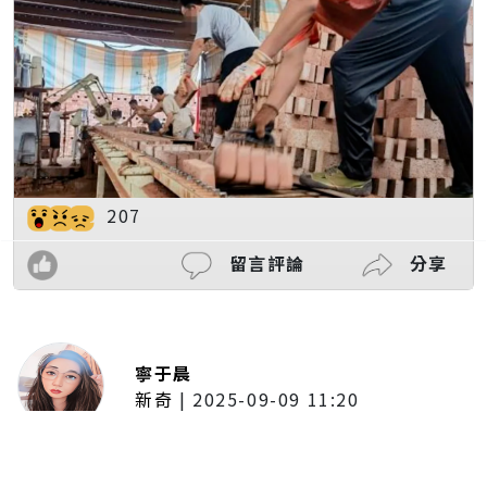
207
留言評論
分享
寧于晨
新奇
|
2025-09-09 11:20
東京陷蟑螂惡夢！美洲蟑螂體型