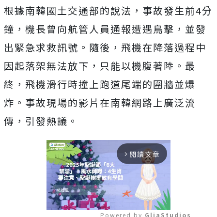
根據南韓國土交通部的說法，事故發生前4分
鐘，機長曾向航管人員通報遭遇鳥擊，並發
出緊急求救訊號。隨後，飛機在降落過程中
因起落架無法放下，只能以機腹著陸。最
終，飛機滑行時撞上跑道尾端的圍牆並爆
炸。事故現場的影片在南韓網路上廣泛流
傳，引發熱議。
閱讀文章
arrow_forward_ios
Powered by 
GliaStudios