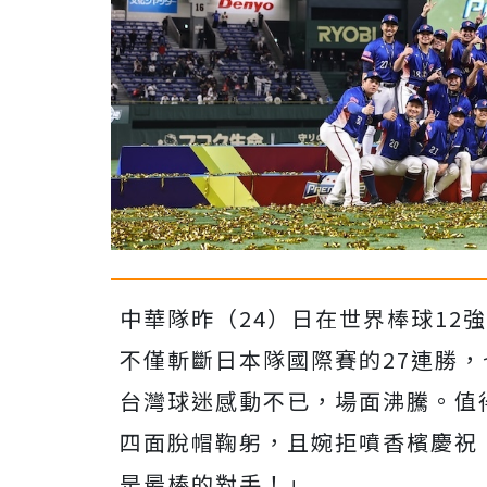
中華隊昨（24）日在世界棒球12
不僅斬斷日本隊國際賽的27連勝
台灣球迷感動不已，場面沸騰。值
四面脫帽鞠躬，且婉拒噴香檳慶祝
是最棒的對手！」