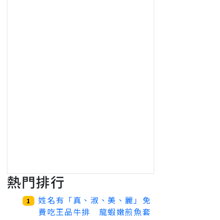
熱門排行
姓名有「真、淑、美、麗」免
1
費吃王品牛排 龍蝦嫩煎魚套