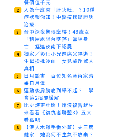
餐價值千元
人為什麼會「肝火旺」？10種
2
症狀報你知！中醫這樣辯證與
治療...
台中深夜驚傳墜樓！48歲女
3
「租屋處陽台墜落」當場身
亡 尪連夜南下認屍
獨家／彰化小兄妹癌父猝逝！
4
生母挨批冷血 女兒駁斥驚人
真相
日月談畫 百位知名藝術家齊
5
畫日月潭
運動後肩膀痛到舉不起？ 學
6
會這2招能緩解
比史詩更壯闊！還沒複習就先
7
來看看《復仇者聯盟3》五大
看點吧
【浪人木雕手番外篇】夫三度
8
離家 她為何不生氣不放棄？