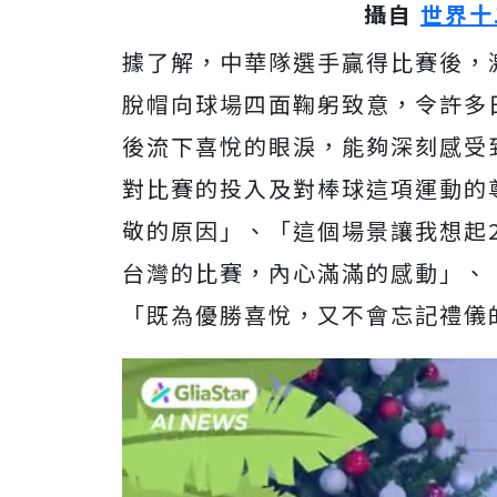
攝自
世界十
據了解，中華隊選手贏得比賽後，
脫帽向球場四面鞠躬致意，令許多
後流下喜悅的眼淚，能夠深刻感受
對比賽的投入及對棒球這項運動的
敬的原因」、「這個場景讓我想起2
台灣的比賽，內心滿滿的感動」、
「既為優勝喜悅，又不會忘記禮儀