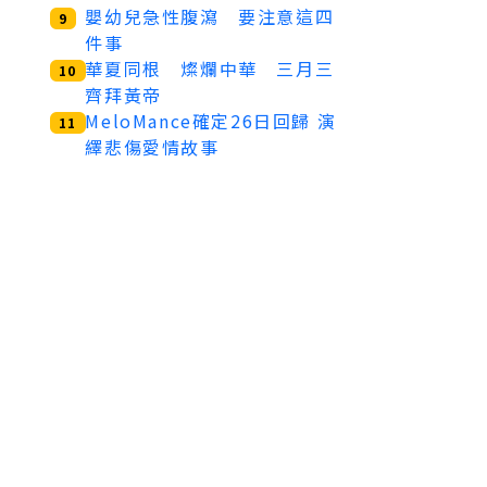
嬰幼兒急性腹瀉 要注意這四
9
件事
華夏同根 燦爛中華 三月三
10
齊拜黃帝
MeloMance確定26日回歸 演
11
繹悲傷愛情故事