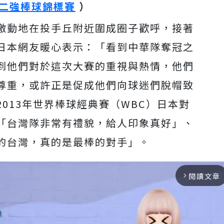
二強棒球錦標賽
）
激動地在投手丘附近圍成圈子歡呼，接著
日本網友暖心表示：「看到中華隊奪冠之
到他們對於這次大賽的重視與熱情，他們
尊重，或許正是促成他們向球迷們脫帽致
013年世界棒球經典賽（WBC）日本對
「台灣隊非常有禮貌，給人印象真好」、
的台灣，真的是最棒的對手」。
閱讀文章
arrow_forward_ios