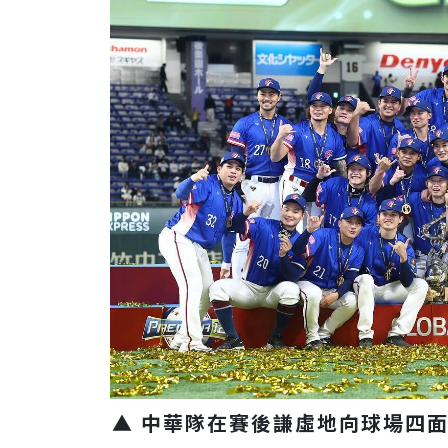
▲ 中華隊在賽後謙虛地向球場四