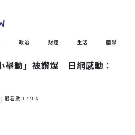
會
政治
財經
生活
國際
2小舉動」被讚爆 日網感動：
| 觀看數:
17704