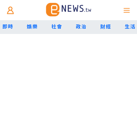
即時
娛樂
社會
政治
財經
生活