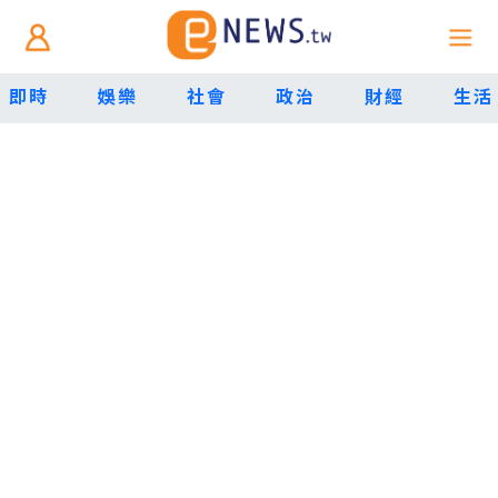
即時
娛樂
社會
政治
財經
生活