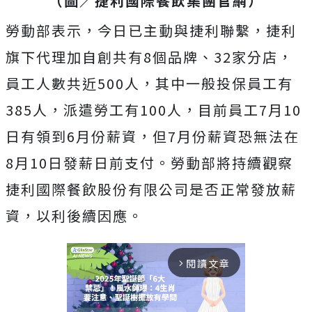
（圖／捷利國際餐飲集團官網）
勞動部表示，今日已主動與捷利聯繫，捷利
旗下代理加自創共有8個品牌、32家分店，
員工人數共近500人，其中一般投保員工有
385人，派遣勞工有100人，目前員工7月10
日有領到6月份薪資，但7月份薪資恐無法在
8月10日發薪日前支付。勞動部將持續觀察
捷利國際餐飲股份有限公司是否正常發放薪
資，以利後續因應。
閱讀文章
arrow_forward_ios